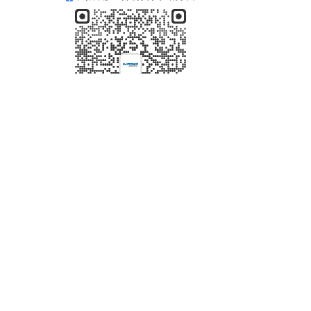
联系我们
联系电话：
13819758083
联系邮箱：449014378@qq.com
Copyright  © 2023 温州欣拓机电有限公司 All rights reserved.
浙ICP备2023037548号-1