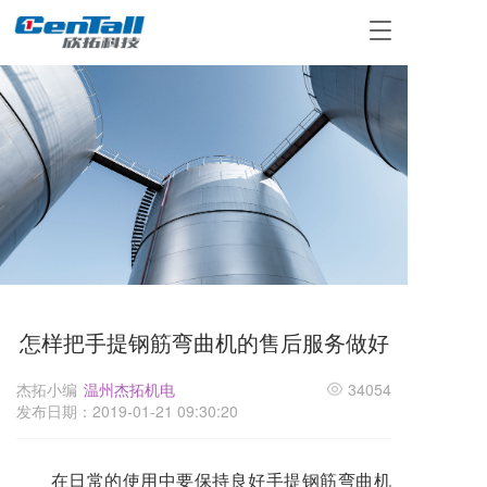
T
o
g
g
l
e
n
a
v
i
g
a
t
i
o
怎样把手提钢筋弯曲机的售后服务做好
n
杰拓小编
温州杰拓机电
34054
发布日期：2019-01-21 09:30:20
在日常的使用中要保持良好手提钢筋弯曲机