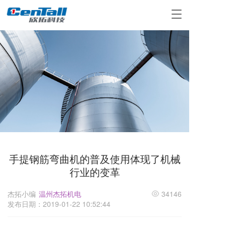
T
o
g
g
l
e
n
a
v
i
g
a
t
i
o
手提钢筋弯曲机的普及使用体现了机械
n
行业的变革
杰拓小编
温州杰拓机电
34146
发布日期：2019-01-22 10:52:44