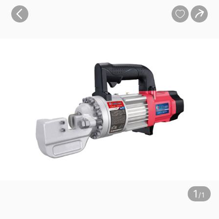
宝贝
目录
评价
详情


1
/1