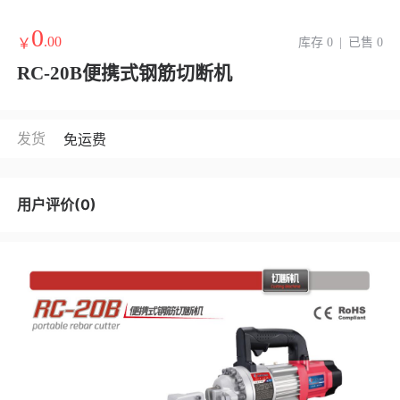
0
.00
￥
库存 0
|
已售 0
RC-20B便携式钢筋切断机
发货
免运费
用户评价(0)