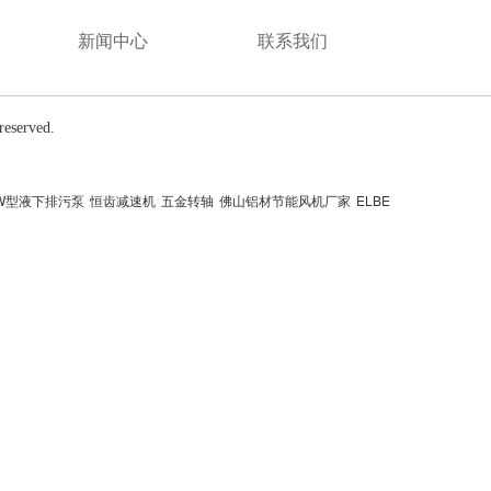
新闻中心
联系我们
served.
W型液下排污泵
恒齿减速机
五金转轴
佛山铝材节能风机厂家
ELBE