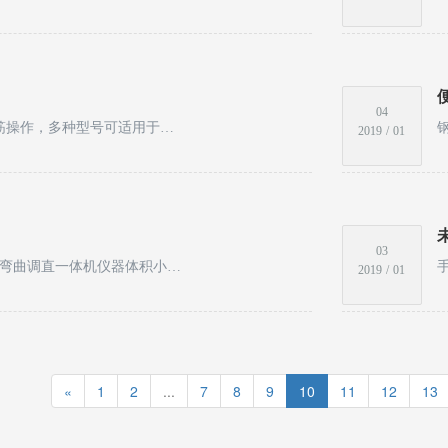
04
液压钢筋切割机快速剪断效果仅需3秒完成一次切断钢筋操作，多种型号可适用于不同直径大小的钢筋切断。
2019
/
01
03
杰拓机电生产的手持式钢筋弯曲机重量轻，手提式钢筋弯曲调直一体机仪器体积小重量轻，移动方便，在弯曲或调直桩头钢筋、钢筋笼钢筋、高层建筑顶部钢筋、剪力墙封顶、楼房封顶、公路、铁路、桥梁、地基桩基机各种修建物骨架中的钢筋折弯中使用非常广泛。并且效率高，大量节省人工，弯曲精度高合格率高到98%。
2019
/
01
«
1
2
...
7
8
9
10
11
12
13