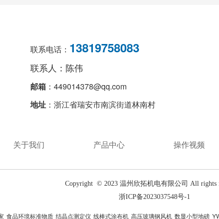
13819758083
联系电话：
联系人：陈伟
邮箱
：449014378@qq.com
地址
：浙江省瑞安市南滨街道林南村
关于我们
产品中心
操作视频
Copyright  © 2023 温州欣拓机电有限公司 All rights re
浙ICP备2023037548号-1
家
食品环境标准物质
结晶点测定仪
线棒式涂布机
高压玻璃钢风机
数显小型地磅
Y