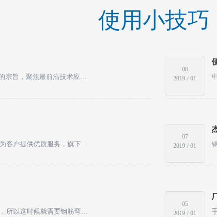
使用小技巧
08
回顾2018年这一年里，我们恪守“科技领先，品质超群”的宗旨，聚焦最前沿技术应用，攻坚克难、开拓进取，经过全面总结研究过去产品的质量问题和缺陷，我们全新开发了箭拓牌一系列的新款钢筋切断机产品，引领业内新一轮科技创新新浪潮。
2019
/
01
07
温州杰拓机电有限公司致力于钢筋加工机械行业发展，为客户提供优质服务，旗下自主研发的全新箭拓牌钢筋切断机系列产品已经被投用于高铁建设，助力我国高铁发展，并且产品远销美国、日本、韩国、加拿大、欧洲、澳洲、东南亚等国家和地位。
2019
/
01
05
无论是建筑工地还是铁路建设，钢筋是不可或缺的材料，所以这时候就需要钢筋弯曲机来进行钢筋必要的弯曲，传统的弯曲机体积大，不便移动，新研发生产的手握式钢筋弯曲机缩小了外形，减轻了重量，一人即可完成钢筋弯曲过程，一体式的手握式钢筋弯曲机比分体式的钢筋弯曲机更加的便利，适用于高层作业和桥梁等场所使用。
2019
/
01