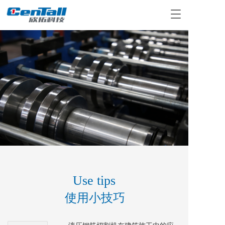
T
o
g
g
l
e
n
a
v
i
g
a
t
i
o
n
Use tips
使用小技巧